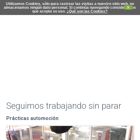
Utilizamos Cookies, sólo para rastrear las visitas a nuestro sitio web, no
almacenamos ningún dato personal. Si continúa navegando consideramos
X
que acepta su uso.
¿Qué son las Cookies?
C
di
Seguimos trabajando sin parar
Prácticas automoción