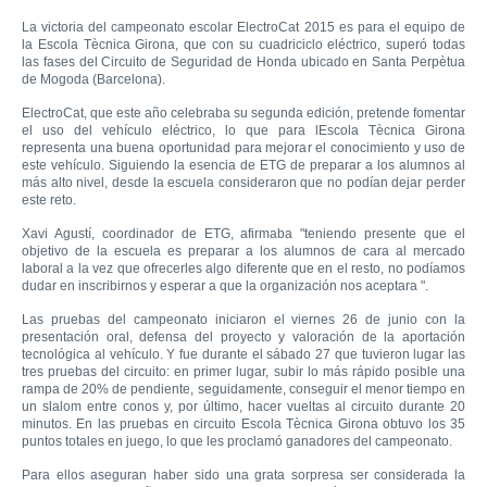
La victoria del campeonato escolar ElectroCat 2015 es para el equipo de
la Escola Tècnica Girona, que con su cuadriciclo eléctrico, superó todas
las fases del Circuito de Seguridad de Honda ubicado en Santa Perpètua
de Mogoda (Barcelona).
ElectroCat, que este año celebraba su segunda edición, pretende fomentar
el uso del vehículo eléctrico, lo que para lEscola Tècnica Girona
representa una buena oportunidad para mejorar el conocimiento y uso de
este vehículo. Siguiendo la esencia de ETG de preparar a los alumnos al
más alto nivel, desde la escuela consideraron que no podían dejar perder
este reto.
Xavi Agustí, coordinador de ETG, afirmaba "teniendo presente que el
objetivo de la escuela es preparar a los alumnos de cara al mercado
laboral a la vez que ofrecerles algo diferente que en el resto, no podíamos
dudar en inscribirnos y esperar a que la organización nos aceptara ".
Las pruebas del campeonato iniciaron el viernes 26 de junio con la
presentación oral, defensa del proyecto y valoración de la aportación
tecnológica al vehículo. Y fue durante el sábado 27 que tuvieron lugar las
tres pruebas del circuito: en primer lugar, subir lo más rápido posible una
rampa de 20% de pendiente, seguidamente, conseguir el menor tiempo en
un slalom entre conos y, por último, hacer vueltas al circuito durante 20
minutos. En las pruebas en circuito Escola Tècnica Girona obtuvo los 35
puntos totales en juego, lo que les proclamó ganadores del campeonato.
Para ellos aseguran haber sido una grata sorpresa ser considerada la