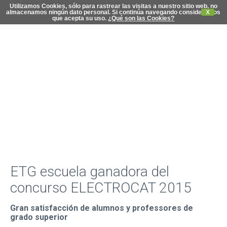
Utilizamos Cookies, sólo para rastrear las visitas a nuestro sitio web, no
almacenamos ningún dato personal. Si continúa navegando consideramos
X
que acepta su uso.
¿Qué son las Cookies?
C
di
ETG escuela ganadora del
concurso ELECTROCAT 2015
Gran satisfacción de alumnos y professores de
grado superior