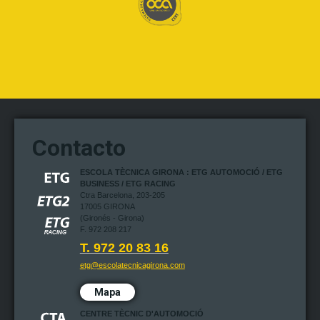
Contacto
ESCOLA TÈCNICA GIRONA : ETG AUTOMOCIÓ / ETG
BUSINESS / ETG RACING
Ctra Barcelona, 203-205
17005 GIRONA
(Gironés - Girona)
F. 972 208 217
T. 972 20 83 16
etg@escolatecnicagirona.com
Mapa
CENTRE TÈCNIC D'AUTOMOCIÓ