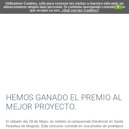
Utilizamos Cookies, sólo para rastrear las visitas a nuestro sitio web, no
almacenamos ningún dato personal. Si continúa navegando consideramos
X
que acepta su uso.
¿Qué son las Cookies?
C
di
HEMOS GANADO EL PREMIO AL
MEJOR PROYECTO.
El sábado día 28 de Mayo, se celebró el campeonato Electrocat en Santa
Perpètua de Mogoda. Este concurso consiste en una prueba de prototipos