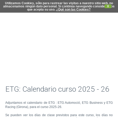
Utilizamos Cookies, sólo para rastrear las visitas a nuestro sitio web, no
almacenamos ningún dato personal. Si continúa navegando consideramos
X
que acepta su uso.
¿Qué son las Cookies?
C
di
ETG: Calendario curso 2025 - 26
Adjuntamos el calendario de ETG : ETG Automoció, ETG Business y ETG
Racing (Girona), para el curso 2025-26.
Se pueden ver los días de clase previstos para este curso, los días no