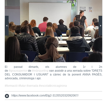
El passat dimarts, els alumnes de 1r i 2n
de
#
grausuperior
de
#
màrqueting
van assistir a una xerrada sobre "DRETS
DEL CONSUMIDOR I USUARI" a càrrec de la ponent ANNA PAGÈS,
advocada, criminologa i api.
#
formació
#
futur
#
xerrada
#
escolatècnicagirona
https://www.facebook.com/Etg2-313552032092067/