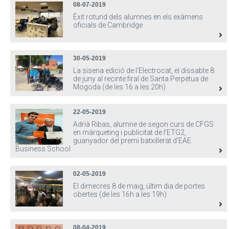
08-07-2019
Èxit rotund dels alumnes en els exàmens
oficials de Cambridge
30-05-2019
La sisena edició de l'Electrocat, el dissabte 8
de juny al recinte firal de Santa Perpètua de
Mogoda (de les 16 a les 20h)
22-05-2019
Adrià Ribas, alumne de segon curs de CFGS
en màrqueting i publicitat de l’ETG2,
guanyador del premi batxillerat d’EAE
Business School
02-05-2019
El dimecres 8 de maig, últim dia de portes
obertes (de les 16h a les 19h)
08-04-2019