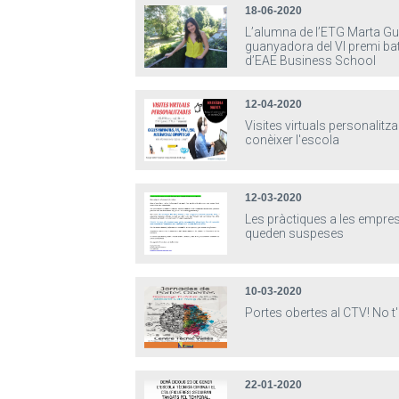
18-06-2020
L’alumna de l’ETG Marta Gu
guanyadora del VI premi batx
d’EAE Business School
12-04-2020
Visites virtuals personalitz
conèixer l'escola
12-03-2020
Les pràctiques a les empr
queden suspeses
10-03-2020
Portes obertes al CTV! No t'
22-01-2020