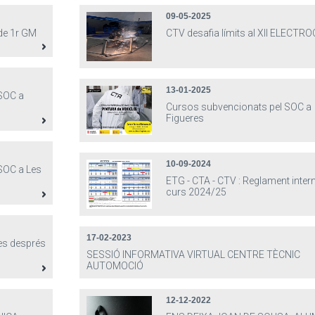
09-05-2025
 de 1r GM
CTV desafia límits al XII ELECTR
13-01-2025
SOC a
Cursos subvencionats pel SOC a
Figueres
10-09-2024
SOC a Les
ETG - CTA - CTV : Reglament inter
curs 2024/25
17-02-2023
es després
SESSIÓ INFORMATIVA VIRTUAL CENTRE TÈCNIC
AUTOMOCIÓ
12-12-2022