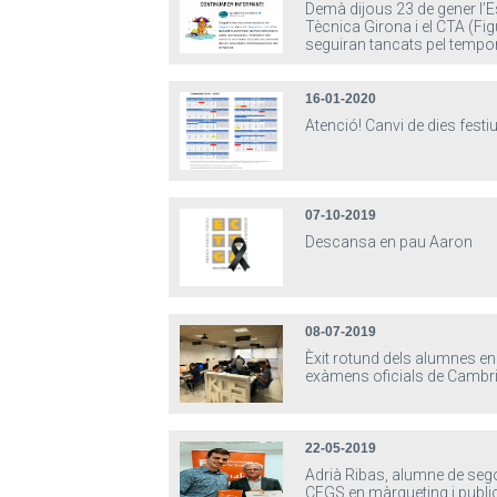
Demà dijous 23 de gener l’
Tècnica Girona i el CTA (Fi
seguiran tancats pel tempo
16-01-2020
Atenció! Canvi de dies festi
07-10-2019
Descansa en pau Aaron
08-07-2019
Èxit rotund dels alumnes en
exàmens oficials de Cambr
22-05-2019
Adrià Ribas, alumne de seg
CFGS en màrqueting i public