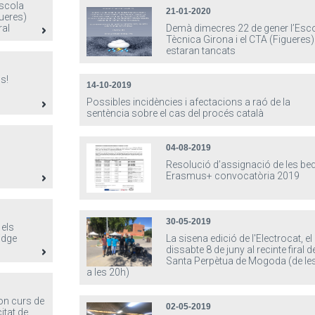
Escola
21-01-2020
gueres)
ral
Demà dimecres 22 de gener l’Esc
Tècnica Girona i el CTA (Figueres)
estaran tancats
us!
14-10-2019
Possibles incidències i afectacions a raó de la
sentència sobre el cas del procés català
04-08-2019
Resolució d’assignació de les be
Erasmus+ convocatòria 2019
30-05-2019
 els
idge
La sisena edició de l'Electrocat, el
dissabte 8 de juny al recinte firal d
Santa Perpètua de Mogoda (de le
a les 20h)
on curs de
02-05-2019
itat de