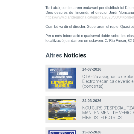
Tot i això, continuarem endavant per distribuir tot l'alu
Dies després de l'incendi, el director Jordi Moncan
https://www.diaridegirona.cat/girona/2023/03/04/jord
Com bé va dir el director: Superarem el repte! Quasi bé
Per a més informació o qualsevol dubte sobre les cla
localització just darrere on estàvem: C/ Riu Freser, 82-
Altres
Notícies
24-07-2026
CTV - 2a assignació de pla
Electromecànica de vehicle
(concertat)
24-03-2026
NOU CURS D'ESPECIALITZA
MANTENIMENT DE VEHICL
HÍBRIDS I ELÈCTRICS
15-02-2026