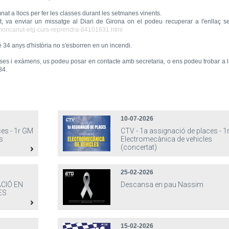
mnat a llocs per fer les classes durant les setmanes vinents.
ut, va enviar un missatge al Diari de Girona on el podeu recuperar a l'enllaç s
i-moncanut-etg-curs-reprendra-84101631.html
 34 anys d'història no s'esborren en un incendi.
sses i exàmens, us podeu posar en contacte amb secretaria, o ens podeu trobar a 
84.
10-07-2026
ces - 1r GM
CTV - 1a assignació de places - 
s
Electromecànica de vehicles
(concertat)
25-02-2026
CIÓ EN
Descansa en pau Nassim
ES
15-02-2026