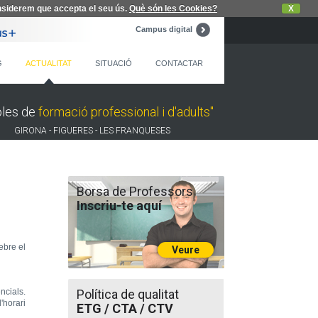
nsiderem que accepta el seu ús.
Què són les Cookies?
X
Campus digital
G
ACTUALITAT
SITUACIÓ
CONTACTAR
oles de
formació professional i d'adults"
GIRONA - FIGUERES - LES FRANQUESES
Borsa de Professors
Inscriu-te aquí
ebre el
Veure
ncials.
Política de qualitat
'horari
ETG / CTA / CTV