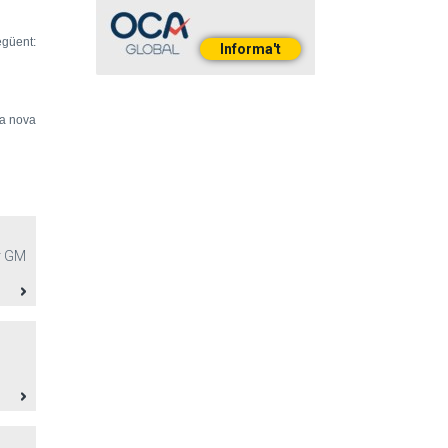
egüent:
Informa't
la nova
1r GM