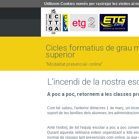
Utilitzem Cookies només per rastrejar les visites a
Cicles formatius de grau mi
superior
"Modalitat presencial i online"
L'incendi de la nostra es
A poc a poc, retornem a les classes pr
Com bé sabeu, l'anterior dimecres 1 de març, un incen
suport de les famílies dels alumnes, les administracion
Amb l'esforç de tot l'equip escolar a poc a poc comen
Durant aquesta setmana estem organitzant a tots els
normal de classes tant presencials com online, ja que