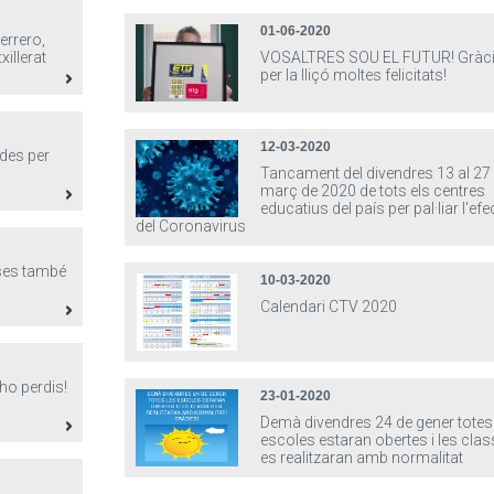
01-06-2020
errero,
illerat
VOSALTRES SOU EL FUTUR! Gràc
per la lliçó moltes felicitats!
12-03-2020
ades per
Tancament del divendres 13 al 27
març de 2020 de tots els centres
educatius del país per pal·liar l'efe
del Coronavirus
eses també
10-03-2020
Calendari CTV 2020
ho perdis!
23-01-2020
Demà divendres 24 de gener totes
escoles estaran obertes i les cla
es realitzaran amb normalitat