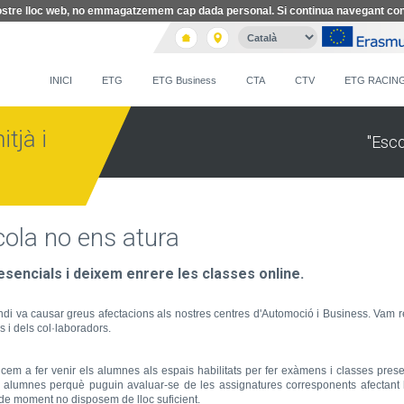
l nostre lloc web, no emmagatzemem cap dada personal. Si continua navegant co
INICI
ETG
ETG Business
CTA
CTV
ETG RACIN
tjà i
"Esc
cola no ens atura
esencials i deixem enrere les classes online.
di va causar greus afectacions als nostres centres d'Automoció i Business. Vam r
s i dels col·laboradors.
cem a fer venir els alumnes als espais habilitats per fer exàmens i classes prese
 alumnes perquè puguin avaluar-se de les assignatures corresponents afectant l
 de moment no disposem de lloc suficient.