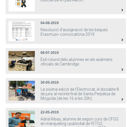
Descansa en pau Aaron
04-08-2019
Resolució d’assignació de les beques
Erasmus+ convocatòria 2019
08-07-2019
Èxit rotund dels alumnes en els exàmens
oficials de Cambridge
30-05-2019
La sisena edició de l'Electrocat, el dissabte 8
de juny al recinte firal de Santa Perpètua de
Mogoda (de les 16 a les 20h)
22-05-2019
Adrià Ribas, alumne de segon curs de CFGS
en màrqueting i publicitat de l’ETG2,