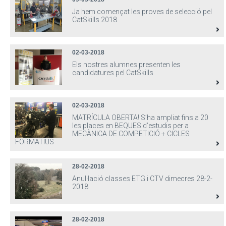
Ja hem començat les proves de selecció pel
CatSkills 2018
02-03-2018
Els nostres alumnes presenten les
candidatures pel CatSkills
02-03-2018
MATRÍCULA OBERTA! S’ha ampliat fins a 20
les places en BEQUES d’estudis per a
MECÀNICA DE COMPETICIÓ + CICLES
FORMATIUS
28-02-2018
Anul·lació classes ETG i CTV dimecres 28-2-
2018
28-02-2018