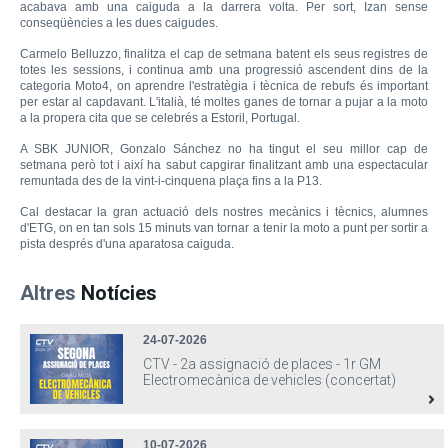
acabava amb una caiguda a la darrera volta. Per sort, Izan sense
conseqüències a les dues caigudes.
Carmelo Belluzzo, finalitza el cap de setmana batent els seus registres de
totes les sessions, i continua amb una progressió ascendent dins de la
categoria Moto4, on aprendre l'estratègia i tècnica de rebufs és important
per estar al capdavant. L'italià, té moltes ganes de tornar a pujar a la moto
a la propera cita que se celebrés a Estoril, Portugal.
A SBK JUNIOR, Gonzalo Sánchez no ha tingut el seu millor cap de
setmana però tot i així ha sabut capgirar finalitzant amb una espectacular
remuntada des de la vint-i-cinquena plaça fins a la P13.
Cal destacar la gran actuació dels nostres mecànics i tècnics, alumnes
d'ETG, on en tan sols 15 minuts van tornar a tenir la moto a punt per sortir a
pista després d'una aparatosa caiguda.
Altres
Notícies
24-07-2026
CTV - 2a assignació de places - 1r GM
Electromecànica de vehicles (concertat)
10-07-2026