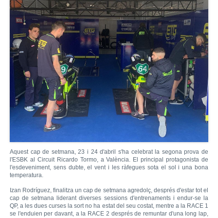
Aquest cap de setmana, 23 i 24 d'abril s'ha celebrat la segona prova de
l'ESBK al Circuit Ricardo Tormo, a València. El principal protagonista de
l'esdeveniment, sens dubte, el vent i les ràfegues sota el sol i una bona
temperatura.
Izan Rodríguez, finalitza un cap de setmana agredolç, després d'estar tot el
cap de setmana liderant diverses sessions d'entrenaments i endur-se la
QP, a les dues curses la sort no ha estat del seu costat, mentre a la RACE 1
se l'enduien per davant, a la RACE 2 després de remuntar d'una long lap,