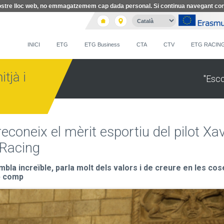
l nostre lloc web, no emmagatzemem cap dada personal. Si continua navegant co
INICI
ETG
ETG Business
CTA
CTV
ETG RACIN
tjà i
"Esc
coneix el mèrit esportiu del pilot Xav
 Racing
mbla increïble, parla molt dels valors i de creure en les cos
b comp