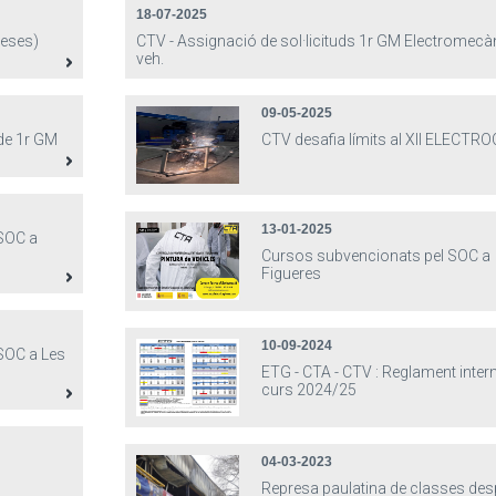
18-07-2025
ueses)
CTV - Assignació de sol·licituds 1r GM Electromecà
veh.
09-05-2025
 de 1r GM
CTV desafia límits al XII ELECTR
13-01-2025
SOC a
Cursos subvencionats pel SOC a
Figueres
10-09-2024
SOC a Les
ETG - CTA - CTV : Reglament inter
curs 2024/25
04-03-2023
Represa paulatina de classes des