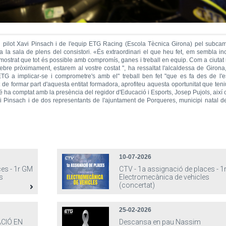
el pilot Xavi Pinsach i de l'equip ETG Racing (Escola Tècnica Girona) pel subca
la sala de plens del consistori. «És extraordinari el que heu fet, em sembla inc
emostrat que tot és possible amb compromís, ganes i treball en equip. Com a ciutat
bre pròximament, estarem al vostre costat ", ha ressaltat l'alcaldessa de Girona
G a implicar-se i comprometre's amb el" treball ben fet "que es fa des de l'e
 de formar part d'aquesta entitat formadora, aprofiteu aquesta oportunitat que teni
é ha comptat amb la presència del regidor d'Educació i Esports, Josep Pujols, així
vi Pinsach i de dos representants de l'ajuntament de Porqueres, municipi natal del
10-07-2026
ces - 1r GM
CTV - 1a assignació de places - 
s
Electromecànica de vehicles
(concertat)
25-02-2026
CIÓ EN
Descansa en pau Nassim