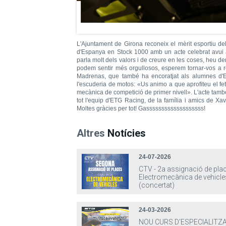
L'Ajuntament de Girona reconeix el mèrit esportiu d
d'Espanya en Stock 1000 amb un acte celebrat avui a 
parla molt dels valors i de creure en les coses, heu d
podem sentir més orgullosos, esperem tornar-vos a re
Madrenas, que també ha encoratjat als alumnes d'ET
l'escuderia de motos: «Us animo a que aprofiteu el fet
mecànica de competició de primer nivell». L'acte tamb
tot l'equip d'ETG Racing, de la família i amics de Xa
Moltes gràcies per tot! Gasssssssssssssssssss!
Altres
Notícies
24-07-2026
CTV - 2a assignació de pla
Electromecànica de vehicle
(concertat)
24-03-2026
NOU CURS D'ESPECIALITZA