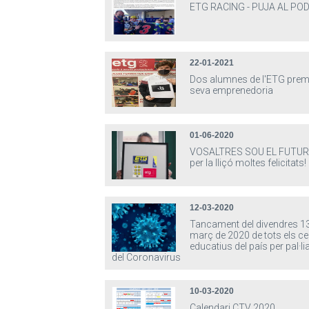
ETG RACING - PUJA AL POD
22-01-2021
Dos alumnes de l'ETG premi
seva emprenedoria
01-06-2020
VOSALTRES SOU EL FUTUR!
per la lliçó moltes felicitats!
12-03-2020
Tancament del divendres 13
març de 2020 de tots els ce
educatius del país per pal·lia
del Coronavirus
10-03-2020
Calendari CTV 2020