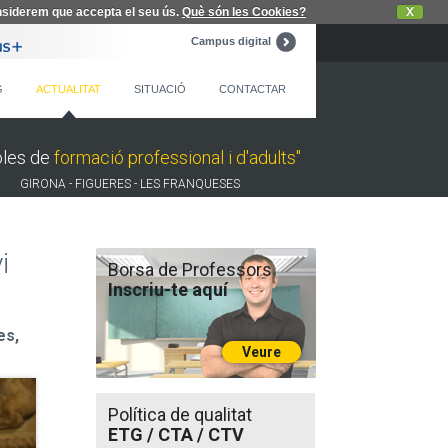
nsiderem que accepta el seu ús.
Què són les Cookies?
X
Campus digital
G
ACTUALITAT
SITUACIÓ
CONTACTAR
oles de
formació professional i d'adults"
GIRONA - FIGUERES - LES FRANQUESES
i
Borsa de Professors
Inscriu-te aquí
es,
Veure
Política de qualitat
ETG / CTA / CTV