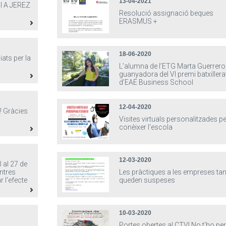
13-04-2021
I A JEREZ
Resolució assignació beques
ERASMUS +
18-06-2020
ats per la
L’alumna de l’ETG Marta Guerrero
guanyadora del VI premi batxillera
d’EAE Business School
12-04-2020
 Gràcies
Visites virtuals personalitzades pe
conèixer l'escola
12-03-2020
 al 27 de
ntres
Les pràctiques a les empreses t
r l'efecte
queden suspeses
10-03-2020
Portes obertes al CTV! No t'ho per