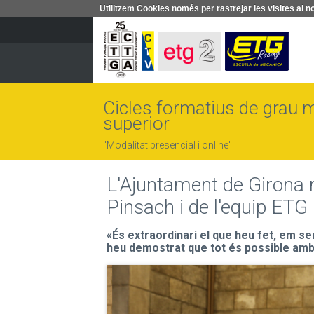
Utilitzem Cookies només per rastrejar les visites a
Cicles formatius de grau mi
superior
"Modalitat presencial i online"
L'Ajuntament de Girona re
Pinsach i de l'equip ETG
«És extraordinari el que heu fet, em se
heu demostrat que tot és possible am