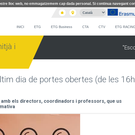
l nostre lloc web, no emmagatzemem cap dada personal. Si continua navegant co
INICI
ETG
ETG Business
CTA
CTV
ETG RACIN
tjà i
"Esc
ltim dia de portes obertes (de les 16h
ar amb els directors, coordinadors i professors, que us
rmativa