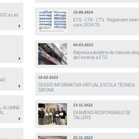
10-09-2024
SOC a Les
ETG - CTA - CTV : Reglament inter
curs 2024/25
04-03-2023
Represa paulatina de classes des
de l'incendi a ETG
16-02-2023
NIC
SESSIÓ INFORMATIVA VIRTUAL ESCOLA TÈCNICA
GIRONA
23-11-2022
A, ALUMNE
AL
EXAMENS RESPONSABLE DE
TALLERS
22-11-2022