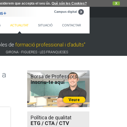
nsiderem que accepta el seu ús.
Què són les Cookies?
X
Campus digital
G
ACTUALITAT
SITUACIÓ
CONTACTAR
oles de
formació professional i d'adults"
GIRONA - FIGUERES - LES FRANQUESES
 a
Borsa de Professors
Inscriu-te aquí
Veure
Política de qualitat
ETG / CTA / CTV