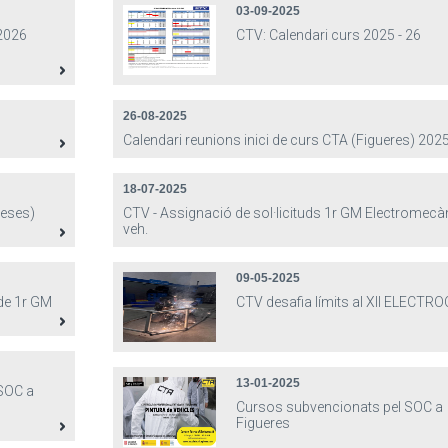
03-09-2025
 2026
CTV: Calendari curs 2025 - 26
26-08-2025
Calendari reunions inici de curs CTA (Figueres) 202
18-07-2025
ueses)
CTV - Assignació de sol·licituds 1r GM Electromecà
veh.
09-05-2025
 de 1r GM
CTV desafia límits al XII ELECTR
13-01-2025
SOC a
Cursos subvencionats pel SOC a
Figueres