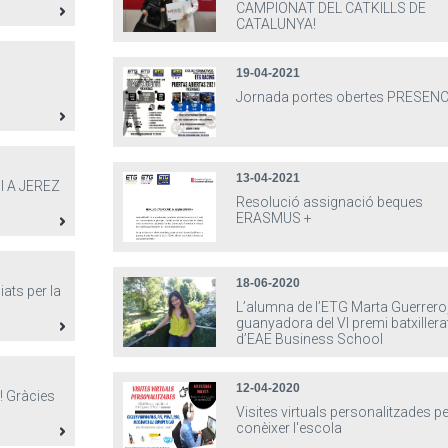
CAMPIONAT DEL CATKILLS DE
CATALUNYA!
19-04-2021
Jornada portes obertes PRESENC
13-04-2021
I A JEREZ
Resolució assignació beques
ERASMUS +
18-06-2020
ats per la
L’alumna de l’ETG Marta Guerrero
guanyadora del VI premi batxillera
d’EAE Business School
12-04-2020
 Gràcies
Visites virtuals personalitzades pe
conèixer l'escola