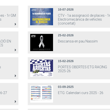
10-07-2026
ces - 1r GM
CTV - 1a assignació de places - 
s
Electromecànica de vehicles
(concertat)
25-02-2026
CIÓ EN
Descansa en pau Nassim
ES
15-02-2026
s
PORTES OBERTES ETG RACING
2025-26
03-09-2025
6-27
ETG: Calendari curs 2025 - 26