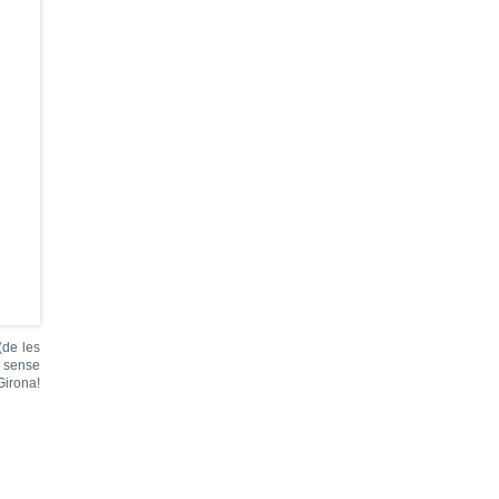
(de les
n sense
Girona!