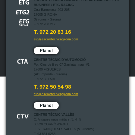
ESCOLA TÈCNICA GIRONA : ETG AUTOMOCIÓ / ETG
BUSINESS / ETG RACING
Ctra Barcelona, 203-205
17005 GIRONA
(Gironés - Girona)
F. 972 208 217
T. 972 20 83 16
etg@escolatecnicagirona.com
Plànol
CENTRE TÈCNIC D'AUTOMOCIÓ
Pol. Clos de fires C/ Garrigàs, nau nº1
17600 FIGUERES
(Alt Empordà - Girona)
F. 972 501 501
T. 972 50 54 98
cta@escolatecnicagirona.com
Plànol
CENTRE TÈCNIC VALLÈS
C. Antigues naus militars, 3, 4 i 5
08520 CORRÓ d'AVALL
LES FRANQUESES VALLÈS (V. Oriental)
F. 93 861 6258