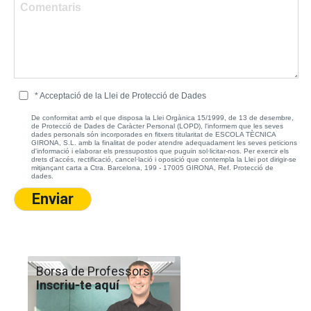
* Acceptació de la Llei de Protecció de Dades
De conformitat amb el que disposa la Llei Orgànica 15/1999, de 13 de desembre,
de Protecció de Dades de Caràcter Personal (LOPD), l'informem que les seves
dades personals són incorporades en fitxers titularitat de ESCOLA TÈCNICA
GIRONA, S.L. amb la finalitat de poder atendre adequadament les seves peticions
d'informació i elaborar els pressupostos que puguin sol·licitar-nos. Per exercir els
drets d'accés, rectificació, cancel·lació i oposició que contempla la Llei pot dirigir-se
mitjançant carta a Ctra. Barcelona, 199 - 17005 GIRONA, Ref. Protecció de
dades.
Borsa de Professors
Inscriu-te aquí