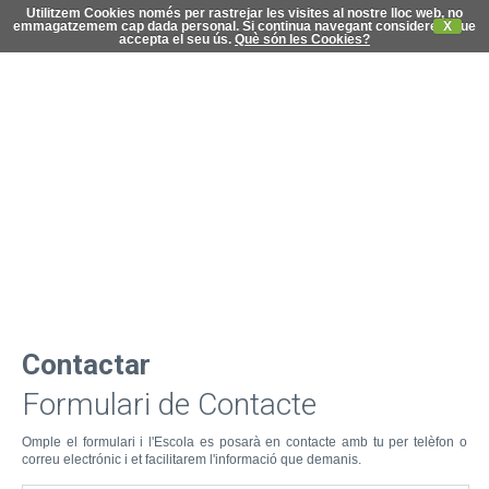
Utilitzem Cookies només per rastrejar les visites al nostre lloc web, no
emmagatzemem cap dada personal. Si continua navegant considerem que
X
accepta el seu ús.
Què són les Cookies?
C
di
Contactar
Formulari de Contacte
Omple el formulari i l'Escola es posarà en contacte amb tu per telèfon o
correu electrónic i et facilitarem l'informació que demanis.