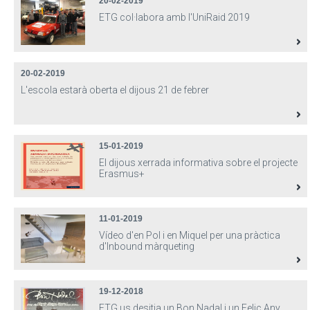
20-02-2019
ETG col·labora amb l'UniRaid 2019
20-02-2019
L'escola estarà oberta el dijous 21 de febrer
15-01-2019
El dijous xerrada informativa sobre el projecte
Erasmus+
11-01-2019
Vídeo d'en Pol i en Miquel per una pràctica
d'Inbound màrqueting
19-12-2018
ETG us desitja un Bon Nadal i un Feliç Any