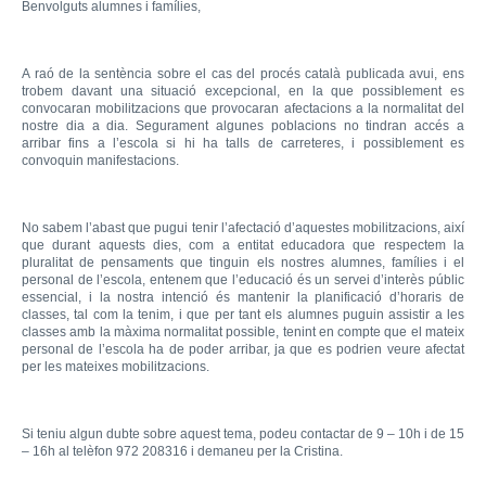
Benvolguts alumnes i famílies,
A raó de la sentència sobre el cas del procés català publicada avui, ens
trobem davant una situació excepcional, en la que possiblement es
convocaran mobilitzacions que provocaran afectacions a la normalitat del
nostre dia a dia. Segurament algunes poblacions no tindran accés a
arribar fins a l’escola si hi ha talls de carreteres, i possiblement es
convoquin manifestacions.
No sabem l’abast que pugui tenir l’afectació d’aquestes mobilitzacions, així
que durant aquests dies, com a entitat educadora que respectem la
pluralitat de pensaments que tinguin els nostres alumnes, famílies i el
personal de l’escola, entenem que l’educació és un servei d’interès públic
essencial, i la nostra intenció és mantenir la planificació d’horaris de
classes, tal com la tenim, i que per tant els alumnes puguin assistir a les
classes amb la màxima normalitat possible, tenint en compte que el mateix
personal de l’escola ha de poder arribar, ja que es podrien veure afectat
per les mateixes mobilitzacions.
Si teniu algun dubte sobre aquest tema, podeu contactar de 9 – 10h i de 15
– 16h al telèfon 972 208316 i demaneu per la Cristina.