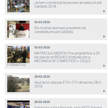
Ja hem començat les proves de selecció pel
CatSkills 2018
02-03-2018
Els nostres alumnes presenten les
candidatures pel CatSkills
02-03-2018
MATRÍCULA OBERTA! S’ha ampliat fins a 20
les places en BEQUES d’estudis per a
MECÀNICA DE COMPETICIÓ + CICLES
FORMATIUS
28-02-2018
Anul·lació classes ETG i CTV dimecres 28-2-
2018
28-02-2018
Entrevista a Xavi Pinsach, pilot d'ETG Racing