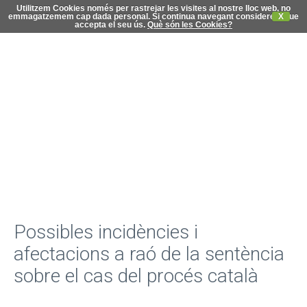
Utilitzem Cookies només per rastrejar les visites al nostre lloc web, no
emmagatzemem cap dada personal. Si continua navegant considerem que
X
accepta el seu ús.
Què són les Cookies?
C
di
Possibles incidències i
afectacions a raó de la sentència
sobre el cas del procés català