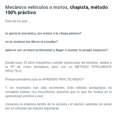
Mecànico vehículos o motos,
chapista, método
100% práctico
Eres de los
que ....
te gusta
la mecánica, las motos o la chapa-pintura
?
no
te
motivan los
libros
ni estudiar
?
quieres ser un
buen profesional
y llegar
a
montar tu
propia
empresa
?
Desde hace 25
años
impartimos
nuestro própio
plan de estudios
,
similar
a
la
FP
de ciclos
formativos
,
pero con
un
MÉTODO
TOTALMENTE
PRÁCTICO
.
Porque pensamos que
se
APRENDE
PRACTICANDO !
!
Y los resultados
han
sido excelentes
.
Este método
pedagógico ha
resultado
exitoso con
muchísimos
alumnos
que lo que les
motiva
es el
aprendizaje
práctico y
real
.
Llevamos
la empresa
dentro de la escuela
y
el alumno aprende
sin pasar
por un volumen
de estudio
importante
.