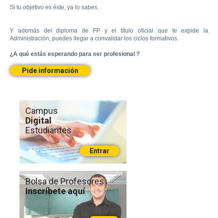
Si tu objetivo
es
é
ste
,
ya lo sabes
.
Y además
del diploma de
FP
y el título
oficial que
te expide
la
Administración
,
puedes llegar
a
convalidar los
ciclos
formativos
.
¿A qué estás
esperando
para
ser
profesional ?
Pide información
Campus
Digital
Estudiantes
Entrar
Bolsa de Profesores
Inscríbete aquí