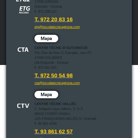
17005 GIRONA
(Gironés - Girona)
F. 972 208 217
T. 972 20 83 16
etg@escolatecnicagirona.com
Mapa
CENTRE TÈCNIC D'AUTOMOCIÓ
Pol. Clos de fires C/ Garrigàs, nau nº1
17600 FIGUERES
(Alt Empordà - Girona)
F. 972 501 501
T. 972 50 54 98
cta@escolatecnicagirona.com
Mapa
CENTRE TÈCNIC VALLÈS
C. Antigues naus militars, 3, 4 i 5
08520 CORRÓ d'AVALL
LES FRANQUESES VALLÈS (V. Oriental)
F. 93 861 6258
T. 93 861 62 57