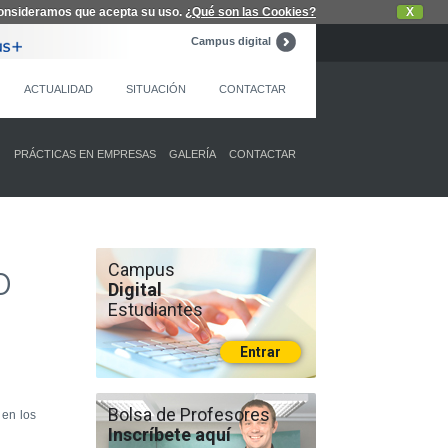
 consideramos que acepta su uso.
¿Qué son las Cookies?
X
Campus digital
ACTUALIDAD
SITUACIÓN
CONTACTAR
O
PRÁCTICAS EN EMPRESAS
GALERÍA
CONTACTAR
o
Campus
Digital
Estudiantes
Entrar
Bolsa de Profesores
en los
Inscríbete aquí