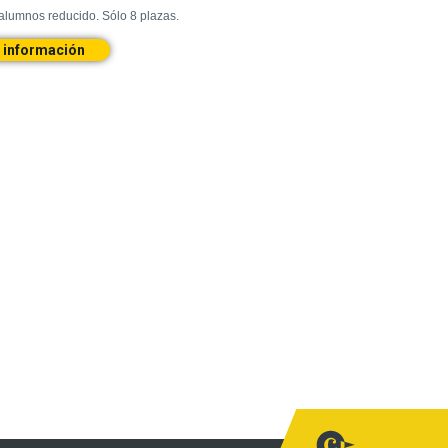
 alumnos
reducido.
Sólo
8 plazas.
 información