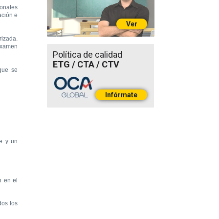
ionales
ación
e
Ver
rizada.
examen
Política de calidad
ETG / CTA / CTV
que se
Infórmate
e y
un
n
en el
dos los