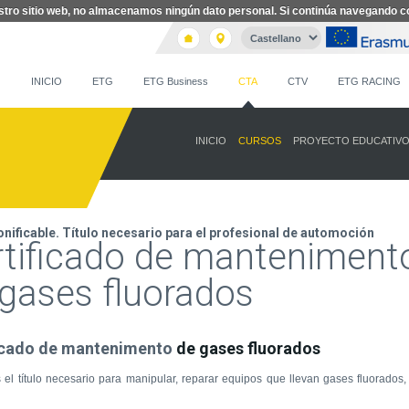
nuestro sitio web, no almacenamos ningún dato personal. Si continúa navegando
INICIO
ETG
ETG Business
CTA
CTV
ETG RACING
INICIO
CURSOS
PROYECTO EDUCATIV
nificable. Título necesario para el profesional de automoción
rtificado de manteniment
gases fluorados
icado de mantenimento
de gases fluorados
s
el título
necesario
para manipular
, reparar
equipos
que llevan
gases
fluorados
,