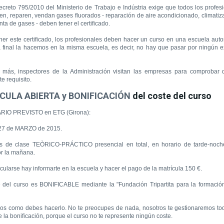
ecreto
795
/2010
del Ministerio de Trabajo e Indústria
exige que
todos los profes
jen,
reparen
,
vendan
gases
fluorados
-
reparación
de aire
acondicionado
, climatiz
nta
de gases
-
deben tener
el certificado.
ner
este certificado
, los profesionales
deben hacer un
curso
en una escuela
auto
a
final la
hacemos en
la misma escuela,
es
decir, no
hay que pasar por
ningún 
más
, inspectores
de la Administración
visitan
las
empresas
para comprobar
te requisito.
CULA ABIERTA y BONIFICACIÓN
del coste del curso
RIO
PREVISTO
en
ETG
(
Girona
)
:
27
de MARZO
de 2015
.
s
de clase TEÒRICO-PRÁCTICO presencial
en total,
en horario de
tarde-noch
r la mañana.
icularse hay
informarte en
la escuela
y hacer el
pago de la matrícula
150 €.
e
del curso
es
BONIFICABLE
mediante la "
Fundación Tripartita
para
la
formació
nos
como
debes hacerlo
.
No te
preocupes
de nada
, nosotros
te
gestionaremos
to
e la bonificación
, porque el
curso no
te
represente
ningún coste.