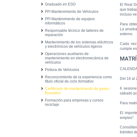
Graduado en ESO
El Real
D
que
traba
PFI Mantenimiento de Vehículos
incluso
ve
PFI Mantenimento de equipos
informáticos
Para
obte
La prueb
Responsable técnico de talleres de
externo.
reparación
Mantenimiento de los sistemas eléctricos
Cada vez
y electrónicos de vehículos ligeros
cumple
es
Operaciones auxiliares de
MATRÍ
mantenimiento en electromecánica de
vehículos
CALENDA
Pintura de Vehículos
Reconocimiento de la experiencia como
Del 16
al
título oficial de ciclo formativo
6 sesione
Certificado de mantenimento de gases
fluorados
sábado
po
Formación para empresas y cursos
Para
matr
reciclaje
El import
empleo"
.
Consúlta
trámites
d