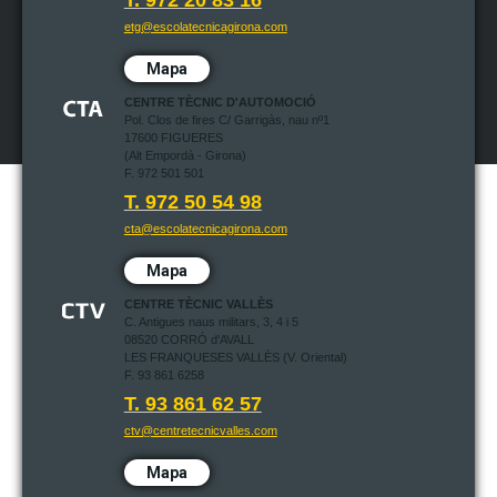
T. 972 20 83 16
etg@escolatecnicagirona.com
Mapa
CENTRE TÈCNIC D'AUTOMOCIÓ
Pol. Clos de fires C/ Garrigàs, nau nº1
17600 FIGUERES
(Alt Empordà - Girona)
F. 972 501 501
T. 972 50 54 98
cta@escolatecnicagirona.com
Mapa
CENTRE TÈCNIC VALLÈS
C. Antigues naus militars, 3, 4 i 5
08520 CORRÓ d'AVALL
LES FRANQUESES VALLÈS (V. Oriental)
F. 93 861 6258
T. 93 861 62 57
ctv@centretecnicvalles.com
Mapa