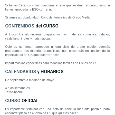
Si
tienes
19 años o los
cumplirás
el año que
evalúen
el curso, tanto si
tienes aprobada la ESO com si no.
Si tienes
aprobado algún
Ciclo de
Formativo de
Grado
Medio.
CONTENIDOS
del CURSO
A todos los alumnos/as
preparamos
las materias comunes
:
catalán
,
castellano, inglés
y matemáticas
.
Quienes no tienen a
probado
ningún ciclo
de grado medio
, además
preparamos
dos
materias
específicas
,
que
escogerás
en
función de la
especialidad
de
GS
que quieres hacer
.
Impartimos
las específicas
para todas
las
familias
de Ciclos
de
GS
.
CALENDARIOS
y HORARIOS
De septiembre a mediado de mayo
4 días semanales
Tarde-noche
CURSO
OFICIAL
Es importante terminar
con
una
nota
de corte
lo más
alta posible
,
para
encontrar
plaza en el
ciclo
de
GS
que quieres hacer
.