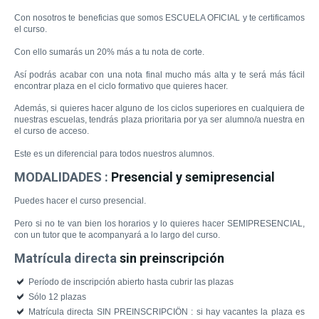
Con nosotros
te beneficias
que somos
ESCUELA
OFICIAL
y te
certificamos
el curso.
Con ello
sumarás
un 20% más
a
tu
nota
de corte
.
Así
podrás acabar
con
una
nota
final
mucho más
alta y te será más fácil
encontrar plaza en el ciclo formativo que quieres hacer.
Además, si quieres hacer alguno de los ciclos superiores en cualquiera de
nuestras escuelas, tendrás plaza prioritaria por ya ser alumno/a nuestra en
el curso de acceso.
Este es un
diferencial
para
todos nuestros
alumnos
.
MODALIDADES :
Presencial y semipresencial
Puedes hacer
el
curso
presencial
.
Pero si no
te
van bien los
horarios y lo quieres hacer SEMIPRESENCIAL,
con un tutor que te acompanyará a lo largo del curso.
Matrícula directa
sin preinscripción
Período de inscripción abierto hasta cubrir las plazas
Sólo 12 plazas
Matrícula directa SIN PREINSCRIPCIÖN : si hay vacantes la plaza es