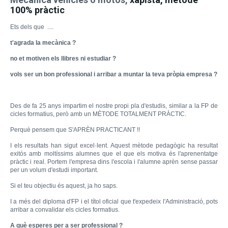
100% pràctic
Ets dels que ....
t'agrada la mecànica ?
no et motiven els llibres ni estudiar ?
vols ser un bon professional i arribar a muntar la teva pròpia empresa ?
Des de fa 25 anys impartim el nostre propi pla d'estudis, similar a la FP de
cicles formatius, però amb un MÈTODE TOTALMENT PRÀCTIC.
Perquè pensem que S'APRÈN PRACTICANT !!
I els resultats han sigut excel·lent. Aquest mètode pedagògic ha resultat
exitós amb moltíssims alumnes que el que els motiva és l'aprenentatge
pràctic i real. Portem l'empresa dins l'escola i l'alumne aprèn sense passar
per un volum d'estudi important.
Si el teu objectiu és aquest, ja ho saps.
I a més del diploma d'FP i el títol oficial que t'expedeix l'Administració, pots
arribar a convalidar els cicles formatius.
A què esperes per a ser professional ?