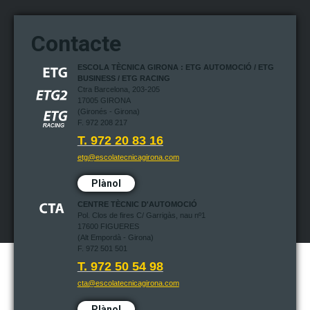
Contacte
ESCOLA TÈCNICA GIRONA : ETG AUTOMOCIÓ / ETG
BUSINESS / ETG RACING
Ctra Barcelona, 203-205
17005 GIRONA
(Gironés - Girona)
F. 972 208 217
T. 972 20 83 16
etg@escolatecnicagirona.com
Plànol
CENTRE TÈCNIC D'AUTOMOCIÓ
Pol. Clos de fires C/ Garrigàs, nau nº1
17600 FIGUERES
(Alt Empordà - Girona)
F. 972 501 501
T. 972 50 54 98
cta@escolatecnicagirona.com
Plànol