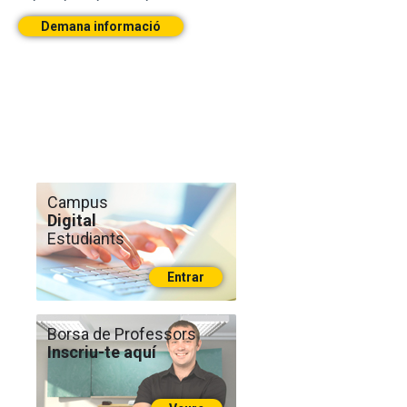
Demana informació
Campus
Digital
Estudiants
Entrar
Borsa de Professors
Inscriu-te aquí