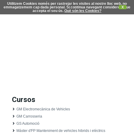
Utilitzem Cookies només per rastrejar les visites al nostre lloc web, no
emmagatzemem cap dada personal. Si continua navegant considerem que
X
accepta el seu ús.
Què són les Cookies?
C
di
Cursos
GM Electromecànica de Vehicles
GM Carrosseria
GS Automoció
Màster d'FP Manteniment de vehicles hibrids i elèctrics